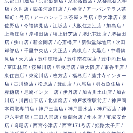
京都白川通店 / 京都醍醐店 / 京都洛西店 / 京都龍谷大学
店 / 久世店 / 四条河原町店 / 八幡店 / アーバンテラス茶
屋町１号店 / アーバンテラス茶屋２号店 / 泉大津店 / 泉
佐野店 / 今福鶴見店 / 江坂店 / 大阪住之江店 / 加島店 /
上新庄店 / 岸和田店 / 堺上野芝店 / 堺北花田店 / 堺福田
店 / 狭山店 / 新金岡店 / 心斎橋店 / 新御堂緑地店 / 吹田
岸部店 / 千里中央店 / 大正店 / 高槻店 / 大黒店 / 中環鶴
見店 / 天六店 / 豊中穂積店 / 豊中南桜塚店 / 豊中向丘店
/ 富田林店 / 寝屋川店 / 羽曳野店 / 東大阪店 / 東香里店 /
東住吉店 / 東淀川店 / 枚方店 / 福島店 / 藤井寺インター
店 / 古川橋店 / 松原店 / 箕面店 / 八尾店 / 明石魚住店 /
赤穂店 / 尼崎インター店 / 伊丹店 / 加古川土山店 / 加古
川店 / 川西山下店 / 北須磨店 / 神戸坂宿駅前店 / 神戸岡
本買取専門店 / 神戸三宮店 / 神戸垂水店 / 神戸西店 / 神
戸六甲道店 / 三田八景店 / 鈴蘭台店 / 州本店 / 宝塚安倉
店 / 鳴尾店 / 西宮今津店 / 西宮171号店 / 姫路太子店 /