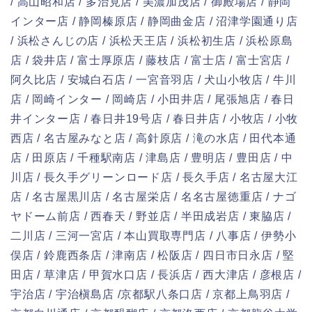
/ 高山昭和店 / 多治見店 / 美濃加茂店 / 御殿場店 / 静岡
インター店 / 静岡榛原店 / 静岡曲金店 / 沼津学園通り店
/ 浜松さんじの店 / 浜松天王店 / 浜松初生店 / 浜松原島
店 / 袋井店 / 富士厚原店 / 藤枝店 / 富士店 / 富士宮店 /
阿久比店 / 安城白石店 / 一宮音羽店 / 犬山小牧店 / 牛川
店 / 岡崎インター / 岡崎店 / 小田井店 / 尾張旭店 / 春日
井インター店 / 春日井19号店 / 春日井店 / 小牧店 / 小牧
西店 / 名古屋みなと店 / 高針原店 / 滝の水店 / 田代本通
店 / 田原店 / 千種駅南店 / 津島店 / 豊明店 / 豊田店 / 中
川店 / 長久手グリーンロード店 / 長久手店 / 名古屋大江
店 / 名古屋黒川店 / 名古屋栄店 / 名名古屋徳重店 / ナゴ
ヤドーム前店 / 西春天 / 野並店 / 半田成岩店 / 東脇店 /
二川店 / 三河一宮店 / 本山買取専門店 / 八事店 / 伊勢小
俣店 / 鈴鹿西条店 / 津南店 / 松阪店 / 四日市日永店 / 堅
田店 / 草津店 / 甲賀水口店 / 長浜店 / 西大津店 / 彦根店 /
宇治店 / 宇治槇島店 /京都駅八条口店 / 京都上鳥羽店 /