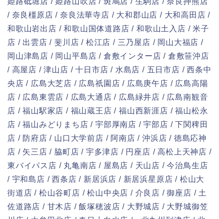
姫路砥堀店 / 姫路山吹店 / 斑鳩店 / 生駒店 / 奈良押熊店
/ 奈良橿原店 / 奈良法華寺店 / 大和郡山店 / 大和高田店 /
和歌山岩出店 / 和歌山国体道路店 / 和歌山土入店 / 米子
店 / 出雲店 / 斐川店 / 松江店 / 三乃屋店 / 岡山大福店 /
岡山津島店 / 岡山平島店 / 倉敷インター店 / 倉敷笹沖店
/ 高屋店 / 津山店 / 十日市店 / 水島店 / 五日市店 / 西条中
央店 / 広島大芝店 / 広島祇園店 / 広島庚午店 / 広島高陽
店 / 広島東雲店 / 広島大通店 / 広島緑井店 / 広島南観音
店 / 福山駅家店 / 福山蔵王店 / 福山西新涯店 / 福山松永
店 / 福山みどりまち店 / 宇部厚南店 / 宇部店 / 下関稗田
店 / 防府店 / 山口大学前店 / 阿南店 / 沖浜店 / 徳島応神
店 / 矢三店 / 脇町店 / 宇多津店 / 円座店 / 高松上天神店 /
東バイパス店 / 丸亀南店 / 屋島店 / 天山店 / 今治鳥生店
/ 宇和島店 / 西条店 / 新居浜店 / 新居浜星原店 / 松山大
街道店 / 松山谷町店 / 松山中央店 / 介良店 / 御座店 / 土
佐道路店 / 甘木店 / 飯塚穂波店 / 大野城店 / 大野城御笠