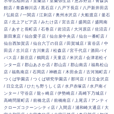
ポ帯広稲田店 / 室蘭店 / 室蘭弥生店 / 恵み野店 / 青森浜
館店 / 青森柳川店 / 黒石店 / 八戸下長店 / 八戸新井田店
/ 弘前店 / 一関店 / 江刺店 / 奥州水沢店 / 大船渡店 / 釜石
店 / 北上アピア店 / みたけ店 / 宮古店 / 盛岡店 / 盛岡南
店 / あすと長町店 / 石巻店 / 岩沼店 / 大河原店 / 佐沼店 /
新田東店 / 仙台愛子店 / 仙台泉中央店 / 仙台一番町店 /
仙台西加賀店 / 仙台六丁の目店 / 田賀城店 / 富谷店 / 中
田店 / 古川店 / 古川東店 / 松森店 / 宮千代店 / 酒田バイ
パス店 / 新庄店 / 鶴岡店 / 天童店 / 米沢店 / 会津若松イ
ンター店 / 郡山あさか店 / 郡山店 / 郡山南店 / 福島松山
店 / 福島南店 / 石岡店 / 神栖店 / 木田余店 / 古河旭町店 /
つくば学園店 / つくば研究学園店 / 那珂店 / 日立金沢店
/ 日立北店 / ひたち野うしく店 / 水戸赤塚店 / 水戸南イ
ンター / 守谷店 / 龍ヶ崎店 / 伊勢崎店 / 高崎下乃城店 /
高崎問屋町店 / 前橋北店 / 前橋南店 / 上尾店 / アンティ
クローズコクーンシティ店 / 入間店 / 浦和崎大通店 / 大