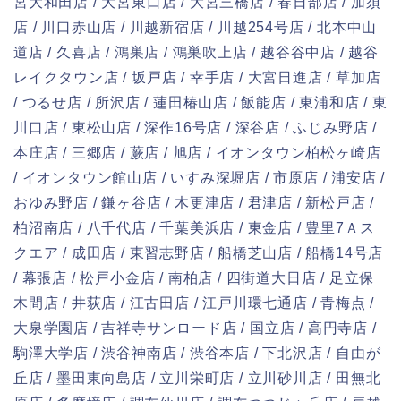
宮大和田店 / 大宮東口店 / 大宮三橋店 / 春日部店 / 加須
店 / 川口赤山店 / 川越新宿店 / 川越254号店 / 北本中山
道店 / 久喜店 / 鴻巣店 / 鴻巣吹上店 / 越谷谷中店 / 越谷
レイクタウン店 / 坂戸店 / 幸手店 / 大宮日進店 / 草加店
/ つるせ店 / 所沢店 / 蓮田椿山店 / 飯能店 / 東浦和店 / 東
川口店 / 東松山店 / 深作16号店 / 深谷店 / ふじみ野店 /
本庄店 / 三郷店 / 蕨店 / 旭店 / イオンタウン柏松ヶ崎店
/ イオンタウン館山店 / いすみ深堀店 / 市原店 / 浦安店 /
おゆみ野店 / 鎌ヶ谷店 / 木更津店 / 君津店 / 新松戸店 /
柏沼南店 / 八千代店 / 千葉美浜店 / 東金店 / 豊里7Ａス
クエア / 成田店 / 東習志野店 / 船橋芝山店 / 船橋14号店
/ 幕張店 / 松戸小金店 / 南柏店 / 四街道大日店 / 足立保
木間店 / 井荻店 / 江古田店 / 江戸川環七通店 / 青梅点 /
大泉学園店 / 吉祥寺サンロード店 / 国立店 / 高円寺店 /
駒澤大学店 / 渋谷神南店 / 渋谷本店 / 下北沢店 / 自由が
丘店 / 墨田東向島店 / 立川栄町店 / 立川砂川店 / 田無北