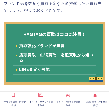
ブランド品を数多く買取予定なら尚推奨したい買取先
でしょう。抑えておくべきです。
RAGTAGの買取はココに注目！
買取強化ブランドが豊富
店頭買取・出張買取・宅配買取から選べ
る
LINE査定が可能
RAGTAGのおすすめポイント
【アプリで簡単】に買取
【じっくり見てから】買
【スピード重視】で買取
【実績を重視して】買取
RAGTAGは全国16店舗を展開する買取専門会社です。
依頼
取依頼
依頼
依頼