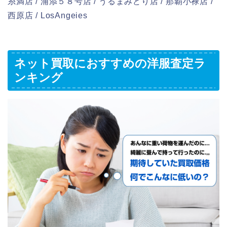
糸満店 / 浦添５８号店 / うるまみどり店 / 那覇小禄店 /
西原店 / LosAngeies
ネット買取におすすめの洋服査定ラ
ンキング