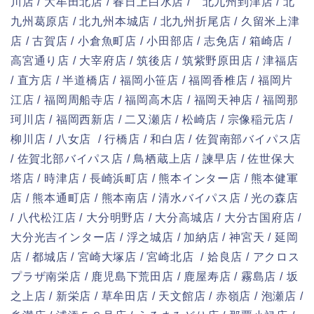
川店 / 大牟田北店 / 春日上白水店 / 北九州到津店 / 北
九州葛原店 / 北九州本城店 / 北九州折尾店 / 久留米上津
店 / 古賀店 / 小倉魚町店 / 小田部店 / 志免店 / 箱崎店 /
高宮通り店 / 大宰府店 / 筑後店 / 筑紫野原田店 / 津福店
/ 直方店 / 半道橋店 / 福岡小笹店 / 福岡香椎店 / 福岡片
江店 / 福岡周船寺店 / 福岡高木店 / 福岡天神店 / 福岡那
珂川店 / 福岡西新店 / 二又瀬店 / 松崎店 / 宗像稲元店 /
柳川店 / 八女店 / 行橋店 / 和白店 / 佐賀南部バイパス店
/ 佐賀北部バイパス店 / 鳥栖蔵上店 / 諫早店 / 佐世保大
塔店 / 時津店 / 長崎浜町店 / 熊本インター店 / 熊本健軍
店 / 熊本通町店 / 熊本南店 / 清水バイパス店 / 光の森店
/ 八代松江店 / 大分明野店 / 大分高城店 / 大分古国府店 /
大分光吉インター店 / 浮之城店 / 加納店 / 神宮天 / 延岡
店 / 都城店 / 宮崎大塚店 / 宮崎北店 / 姶良店 / アクロス
プラザ南栄店 / 鹿児島下荒田店 / 鹿屋寿店 / 霧島店 / 坂
之上店 / 新栄店 / 草牟田店 / 天文館店 / 赤嶺店 / 泡瀬店 /