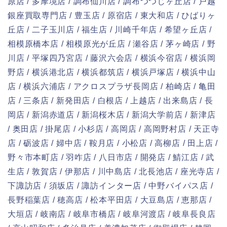
原店 / 多摩境店 / 調布仙川店 / 調布つつじヶ丘店 / 戸越
銀座買取専門店 / 豊玉店 / 原宿店 / 東大和店 / ひばりヶ
丘店 / 二子玉川店 / 福生店 / 川崎千年店 / 希望ヶ丘店 /
相模原橋本店 / 相模原光が丘店 / 瀬谷店 / 茅ヶ崎店 / 野
川店 / 平塚四乃宮店 / 藤沢六会店 / 横浜今宿店 / 横浜岡
野店 / 横浜港北店 / 横浜都筑店 / 横浜戸塚店 / 横浜中山
店 / 横浜六浦店 / アクロスプラザ長岡店 / 柏崎店 / 亀田
店 / 三条店 / 新発田店 / 白根店 / 上越店 / 出来島店 / 長
岡店 / 新潟赤道店 / 新潟桜木店 / 新潟大学前店 / 新津店
/ 奥田店 / 掛尾店 / 小杉店 / 高岡店 / 高岡野村店 / 天正寺
店 / 砺波店 / 婦中店 / 鞍月店 / 小松店 / 高柳店 / 田上店 /
野々市本町店 / 羽咋店 / 八日市店 / 開発店 / 鯖江店 / 武
生店 / 敦賀店 / 伊那店 / 川中島店 / 北長池店 / 座光寺店 /
下諏訪店 / 須坂店 / 諏訪インター店 / 中野バイパス店 /
長野稲葉店 / 穂高店 / 松本平田店 / 大豆島店 / 恵那店 /
大垣店 / 岐南店 / 岐阜市橋店 / 岐阜河渡店 / 岐阜長良店