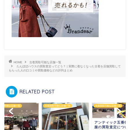
HOME
古着買取可能な店舗一覧
たんぽぽハウスの買取査定ってどう？ | 実際に着なくなった古着を店舗買取して
もらった人の口コミや買取価格などの評判まとめ
RELATED POST
買取可能な店舗一覧
古着買取可能な店舗一覧
古着買取可能な店舗一覧
アンティック五番街
服の買取査定について