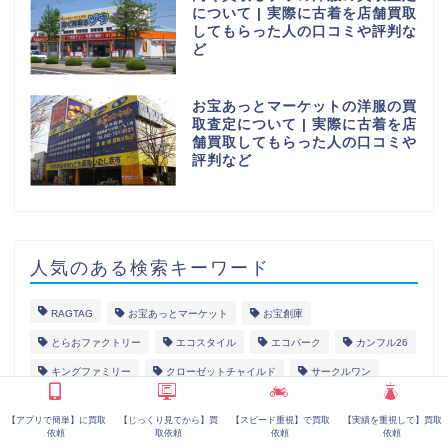
について | 実際に古着を店舗買取
してもらった人の口コミや評判な
ど
お宝あっとマーケットの洋服の買
取査定について | 実際に古着を店
舗買取してもらった人の口コミや
評判など
人気のある検索キーワード
RAGTAG
お宝あっとマーケット
お宝創庫
とらおファクトリー
エコスタイル
エコパーク
カンフル26
キングファミリー
クローゼットチャイルド
サークルワン
ストックヤード
スマイルサンタ
セカンドストリート
【アプリで簡単】に買取
【じっくり見てから】買
【スピード重視】で買取
【実績を重視して】買取
ツーハンズ
ティファナ
ドンドンダウンオンウェンズデイ
依頼
取依頼
依頼
依頼