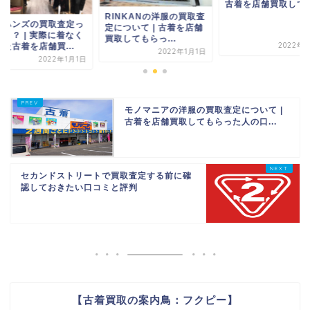
古着を店舗買取して..
RINKANの洋服の買取査
ーハンズの買取査定っ
定について | 古着を店舗
どう？ | 実際に着なく
買取してもらっ...
2022年1
た古着を店舗買...
2022年1月1日
2022年1月1日
モノマニアの洋服の買取査定について |
古着を店舗買取してもらった人の口...
セカンドストリートで買取査定する前に確
認しておきたい口コミと評判
【古着買取の案内鳥：フクピー】