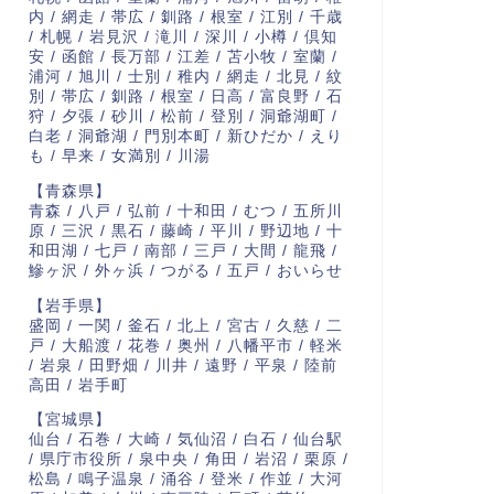
内 / 網走 / 帯広 / 釧路 / 根室 / 江別 / 千歳
/ 札幌 / 岩見沢 / 滝川 / 深川 / 小樽 / 倶知
安 / 函館 / 長万部 / 江差 / 苫小牧 / 室蘭 /
浦河 / 旭川 / 士別 / 稚内 / 網走 / 北見 / 紋
別 / 帯広 / 釧路 / 根室 / 日高 / 富良野 / 石
狩 / 夕張 / 砂川 / 松前 / 登別 / 洞爺湖町 /
白老 / 洞爺湖 / 門別本町 / 新ひだか / えり
も / 早来 / 女満別 / 川湯
【青森県】
青森 / 八戸 / 弘前 / 十和田 / むつ / 五所川
原 / 三沢 / 黒石 / 藤崎 / 平川 / 野辺地 / 十
和田湖 / 七戸 / 南部 / 三戸 / 大間 / 龍飛 /
鰺ヶ沢 / 外ヶ浜 / つがる / 五戸 / おいらせ
【岩手県】
盛岡 / 一関 / 釜石 / 北上 / 宮古 / 久慈 / 二
戸 / 大船渡 / 花巻 / 奥州 / 八幡平市 / 軽米
/ 岩泉 / 田野畑 / 川井 / 遠野 / 平泉 / 陸前
高田 / 岩手町
【宮城県】
仙台 / 石巻 / 大崎 / 気仙沼 / 白石 / 仙台駅
/ 県庁市役所 / 泉中央 / 角田 / 岩沼 / 栗原 /
松島 / 鳴子温泉 / 涌谷 / 登米 / 作並 / 大河