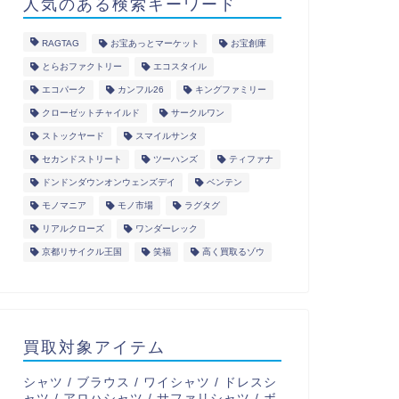
人気のある検索キーワード
RAGTAG
お宝あっとマーケット
お宝創庫
とらおファクトリー
エコスタイル
エコパーク
カンフル26
キングファミリー
クローゼットチャイルド
サークルワン
ストックヤード
スマイルサンタ
セカンドストリート
ツーハンズ
ティファナ
ドンドンダウンオンウェンズデイ
ベンテン
モノマニア
モノ市場
ラグタグ
リアルクローズ
ワンダーレック
京都リサイクル王国
笑福
高く買取るゾウ
買取対象アイテム
シャツ / ブラウス / ワイシャツ / ドレスシ
ャツ / アロハシャツ / サファリシャツ / ボ