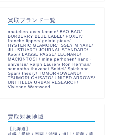
買取ブランド一覧
anatelier/ axes femme/ BAO BAO/
BURBERRY BLUE LABEL/ FOXEY/
franche lippee/ gelato pique/
HYSTERIC GLAMOUR/ ISSEY MIYAKE/
JILLSTUART/ JOURNAL STANDARD/
Kaon/ LAISSE PASSE/ LEONARD/
MACKINTOSH/ mina perhonen/ nano・
universe/ Ralph Lauren/ Ron Herman/
samantha thavasa/ Snidel/ Spick and
Span/ theory/ TOMORROWLAND/
TSUMORI CHISATO/ UNITED ARROWS/
UNTITLED/ URBAN RESEARCH/
Vivienne Westwood
買取対象地域
【北海道】
札幌 / 函館 / 室蘭 / 浦河 / 旭川 / 留萌 / 稚