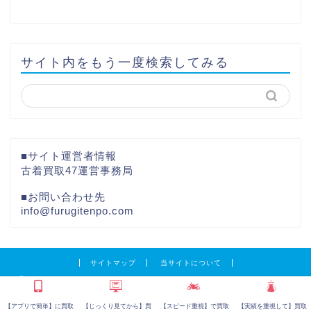
サイト内をもう一度検索してみる
■サイト運営者情報
古着買取47運営事務局
■お問い合わせ先
info@furugitenpo.com
サイトマップ
当サイトについて
2016–2026 古着買取店舗47｜買取時のリアルな口コミや評判まとめサイト
【アプリで簡単】に買取
【じっくり見てから】買
【スピード重視】で買取
【実績を重視して】買取