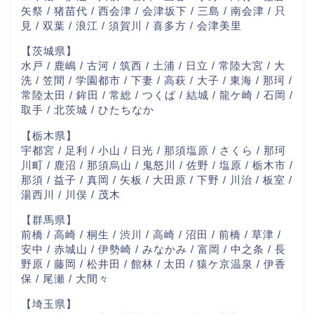
矢祭 / 猪苗代 / 西会津 / 会津坂下 / 三島 / 南会津 / 只
見 / 双葉 / 浪江 / 須賀川 / 喜多方 / 会津美里
【茨城県】
水戸 / 鹿嶋 / 古河 / 筑西 / 土浦 / 日立 / 常陸大宮 / 大
洗 / 笠間 / 学園都市 / 下妻 / 高萩 / 大子 / 東海 / 那珂 /
常陸太田 / 鉾田 / 常総 / つくば / 結城 / 龍ケ崎 / 石岡 /
取手 / 北茨城 / ひたちなか
【栃木県】
宇都宮 / 足利 / 小山 / 日光 / 那須塩原 / さくら / 那珂
川町 / 鹿沼 / 那須烏山 / 鬼怒川 / 佐野 / 塩原 / 栃木市 /
那須 / 益子 / 真岡 / 矢板 / 大田原 / 下野 / 川治 / 板室 /
湯西川 / 川俣 / 茂木
【群馬県】
前橋 / 高崎 / 桐生 / 渋川 / 高崎 / 沼田 / 前橋 / 草津 /
安中 / 赤城山 / 伊勢崎 / みなかみ / 富岡 / 中之条 / 長
野原 / 藤岡 / 松井田 / 館林 / 太田 / 猿ケ京温泉 / 伊香
保 / 尾瀬 / 大間々
【埼玉県】