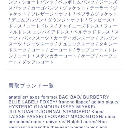
ンツ / ショートパンツ / ベルボトムパンツ / ジーンズ
スパッツ / カーゴパンツ / ジャケット / テーラードジ
ャケット / ブレザージャケット / ペプラムジャケット
/ デニムブルゾン / ダウンジャケット / ワンピース /
ドレス / コートドレス / チャイニーズドレス / フォー
マルドレス,エンバイアドレス / ベルテツドドレス / ス
ーツ / パンツスーツ / カーディガンスーツ / ブルゾン
スーツ / シャツスーツ / チュニックスーツ / タキシー
ドスーツ / コート / ピーコート / ラップコート / トレ
ンチコート / ステンカラーコート / ケープ / ハーフコ
ート / ダッフルコート
買取ブランド一覧
anatelier/ axes femme/ BAO BAO/ BURBERRY
BLUE LABEL/ FOXEY/ franche lippee/ gelato pique/
HYSTERIC GLAMOUR/ ISSEY MIYAKE/
JILLSTUART/ JOURNAL STANDARD/ Kaon/
LAISSE PASSE/ LEONARD/ MACKINTOSH/ mina
perhonen/ nano・universe/ Ralph Lauren/ Ron
Herman/ samantha thavasa/ Snidel/ Spick and