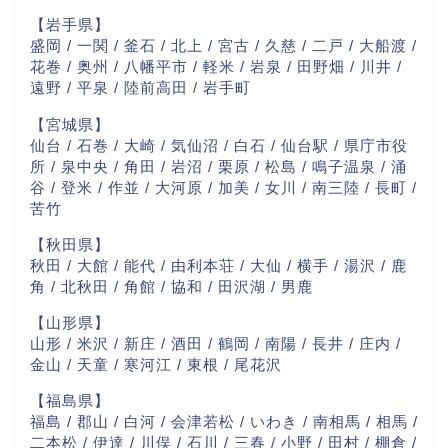
【岩手県】
盛岡 / 一関 / 釜石 / 北上 / 宮古 / 久慈 / 二戸 / 大船渡 /
花巻 / 奥州 / 八幡平市 / 軽米 / 岩泉 / 田野畑 / 川井 /
遠野 / 平泉 / 陸前高田 / 岩手町
【宮城県】
仙台 / 石巻 / 大崎 / 気仙沼 / 白石 / 仙台駅 / 県庁市役
所 / 泉中央 / 角田 / 岩沼 / 栗原 / 松島 / 鳴子温泉 / 涌
谷 / 登米 / 作並 / 大河原 / 加美 / 女川 / 南三陸 / 長町 /
苦竹
【秋田県】
秋田 / 大館 / 能代 / 由利本荘 / 大仙 / 横手 / 湯沢 / 鹿
角 / 北秋田 / 角館 / 協和 / 田沢湖 / 男鹿
【山形県】
山形 / 米沢 / 新庄 / 酒田 / 鶴岡 / 南陽 / 長井 / 庄内 /
金山 / 天童 / 寒河江 / 東根 / 尾花沢
【福島県】
福島 / 郡山 / 白河 / 会津若松 / いわき / 南相馬 / 相馬 /
二本松 / 伊達 / 川俣 / 石川 / 三春 / 小野 / 田村 / 棚倉 /