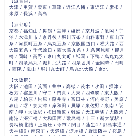
【滋賀県】
大津 / 甲賀 / 栗東 / 草津 / 近江八幡 / 東近江 / 彦根 /
米原 / 長浜 / 高島
【京都府】
京都 / 福知山 / 舞鶴 / 宮津 / 綾部 / 京丹波 / 亀岡 / 宇
治 / 木津川市 / 京丹後 / 堀川五条 / 山科東野 / 東山五
条 / 河原町五条 / 烏丸五条 / 京阪国道口 / 横大路 / 西
大路五条 / 千代原口 / 西大路九条 / 九条河原町 / 観月
橋 / 岡崎 / 高野 / 東山丸太町 / 祗園 / 下鴨 / 烏丸丸太
町 / 四条烏丸 / 堀川北大路 / 四条堀川 / 金閣寺 / 円町
/ 西院 / 嵐山 / 堀川丸太町 / 烏丸北大路 / 京北
【大阪府】
大阪 / 池田 / 箕面 / 豊中 / 高槻 / 茨木 / 吹田 / 摂津 /
枚方 / 寝屋川 / 守口 / 門真 / 大東 / 四條畷 / 東大阪 /
八尾 / 柏原 / 松原 / 藤井寺 / 富田林 / 河内長野 / 美原 /
狭山 / 堺 / 泉大津 / 岸和田 / 貝塚 / 泉佐野 / 泉南 / 阪
南 / 岬 / 大阪駅 / 梅田新道 / 難波 / 天王寺駅 / 大阪港 /
南港 / 深江橋 / 大和田西 / 歌島橋 / 十三 / 新大阪駅 /
長柄橋北詰 / 上新庄 / 今市 / 関目 / 蒲生4 / 都島本通 /
天神橋6 / 南森町 / 天満橋 / 淀屋橋 / 野田阪神 / 桜島 /