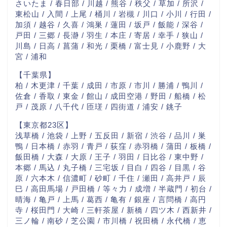
さいたま / 春日部 / 川越 / 熊谷 / 秩父 / 草加 / 所沢 /
東松山 / 入間 / 上尾 / 桶川 / 岩槻 / 川口 / 小川 / 行田 /
加須 / 越谷 / 久喜 / 鴻巣 / 蓮田 / 坂戸 / 飯能 / 深谷 /
戸田 / 三郷 / 長瀞 / 羽生 / 本庄 / 寄居 / 幸手 / 狭山 /
川島 / 日高 / 菖蒲 / 和光 / 栗橋 / 富士見 / 小鹿野 / 大
宮 / 浦和
【千葉県】
柏 / 木更津 / 千葉 / 成田 / 市原 / 市川 / 勝浦 / 鴨川 /
佐倉 / 香取 / 東金 / 館山 / 成田空港 / 野田 / 船橋 / 松
戸 / 茂原 / 八千代 / 匝瑳 / 四街道 / 浦安 / 銚子
【東京都23区】
浅草橋 / 池袋 / 上野 / 五反田 / 新宿 / 渋谷 / 品川 / 巣
鴨 / 日本橋 / 赤羽 / 青戸 / 荻窪 / 赤羽橋 / 蒲田 / 板橋 /
飯田橋 / 大森 / 大原 / 王子 / 羽田 / 日比谷 / 東中野 /
本郷 / 馬込 / 丸子橋 / 三宅坂 / 目白 / 四谷 / 目黒 / 谷
原 / 六本木 / 信濃町 / 砂町 / 千住 / 瀬田 / 高井戸 / 辰
巳 / 高田馬場 / 戸田橋 / 等々力 / 成増 / 半蔵門 / 初台 /
晴海 / 亀戸 / 上馬 / 葛西 / 亀有 / 銀座 / 言問橋 / 高円
寺 / 桜田門 / 大崎 / 三軒茶屋 / 新橋 / 四ツ木 / 西新井 /
三ノ輪 / 南砂 / 芝公園 / 市川橋 / 祝田橋 / 永代橋 / 恵