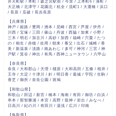
弁天町駅 / 本町 / 森之宮駅前 / 今里 / 上本町6 / 湊町 /
大正橋 / 北津守 / 花園北 / 杭全 / 流町1 / 大運橋 / 浜口
/ 長居 / 瓜破 / 長吉長原
【兵庫県】
神戸 / 姫路 / 豊岡 / 洲本 / 尼崎 / 西宮 / 芦屋 / 伊丹 /
川西 / 宝塚 / 三田 / 篠山 / 丹波 / 西脇 / 加東 / 小野 /
三木 / 明石 / 加古川 / 高砂 / 加西 / 福崎 / 宍粟 / たつ
の / 相生 / 赤穂 / 佐用 / 朝来 / 養父 / 出石 / 城崎 / 香
美 / 新温泉 / 淡路 / 南あわじ / 多可 / 神河 / 三宮 / 神
戸駅 / 箕谷 / 神出 / 有馬 / 西神ニュータウン / 六甲山
【奈良県】
奈良 / 大和郡山 / 天理 / 橿原 / 大和高田 / 五條 / 桜井 /
王寺 / 大淀 / 十津川 / 針 / 明日香 / 葛城 / 宇陀 / 生駒 /
香芝 / 御所 / 奈良公園 / 斑鳩
【和歌山県】
和歌山 / 田辺 / 新宮 / 橋本 / 海南 / 有田 / 御坊 / 白浜 /
串本 / 那智勝浦 / 本宮 / 高野 / 龍神 / 岩出 / みなべ /
日高川 / 紀の川 / 有田川 / 湯浅 / 広川 / 印南
【鳥取県】