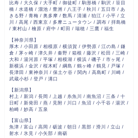
比寿 / 大久保 / 大手町 / 御徒町 / 駒形橋 / 駒沢 / 笹目
橋 / 水道橋 / 溜池 / 豊洲 / 八王子 / 秋川 / 五日市 / あ
きる野 / 青梅 / 奥多摩 / 数馬 / 清瀬 / 狛江 / 小平 / 立
川 / 高尾 / 西東京 / 多摩ニュータウン / 調布 / 拝島橋
/ 東村山 / 檜原 / 府中 / 町田 / 瑞穂 / 三鷹 / 福生
【神奈川県】
厚木 / 小田原 / 相模原 / 横須賀 / 伊勢原 / 江の島 / 鎌
倉 / 茅ヶ崎 / 津久井 / 秦野 / 箱根 / 藤沢 / 松田 / 三崎 /
大和 / 湯河原 / 平塚 / 相模湖 / 横浜 / 磯子 / 市ヶ尾 /
新横浜 / 金沢 / 桜木町 / 綱島 / 鶴ヶ峰 / 鶴見 / 戸塚 /
長津田 / 東神奈川 / 保土ケ谷 / 関内 / 高島町 / 川崎 /
武蔵小杉 / 登戸 / 溝口
【新潟県】
村上 / 新潟 / 長岡 / 上越 / 糸魚川 / 南魚沼 / 三条 / 十
日町 / 新発田 / 燕 / 見附 / 川口 / 魚沼 / 小千谷 / 湯沢 /
柏崎 / 妙高 / 五泉
【富山県】
魚津 / 富山 / 高岡 / 砺波 / 朝日 / 黒部 / 滑川 / 立山 /
射水 / 氷見 / 小矢部 / 南砺