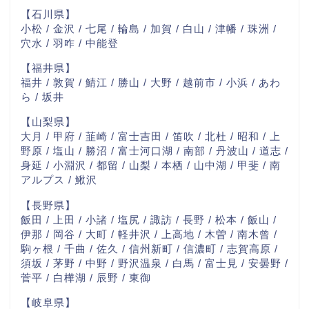
【石川県】
小松 / 金沢 / 七尾 / 輪島 / 加賀 / 白山 / 津幡 / 珠洲 /
穴水 / 羽咋 / 中能登
【福井県】
福井 / 敦賀 / 鯖江 / 勝山 / 大野 / 越前市 / 小浜 / あわ
ら / 坂井
【山梨県】
大月 / 甲府 / 韮崎 / 富士吉田 / 笛吹 / 北杜 / 昭和 / 上
野原 / 塩山 / 勝沼 / 富士河口湖 / 南部 / 丹波山 / 道志 /
身延 / 小淵沢 / 都留 / 山梨 / 本栖 / 山中湖 / 甲斐 / 南
アルプス / 鰍沢
【長野県】
飯田 / 上田 / 小諸 / 塩尻 / 諏訪 / 長野 / 松本 / 飯山 /
伊那 / 岡谷 / 大町 / 軽井沢 / 上高地 / 木曽 / 南木曾 /
駒ヶ根 / 千曲 / 佐久 / 信州新町 / 信濃町 / 志賀高原 /
須坂 / 茅野 / 中野 / 野沢温泉 / 白馬 / 富士見 / 安曇野 /
菅平 / 白樺湖 / 辰野 / 東御
【岐阜県】