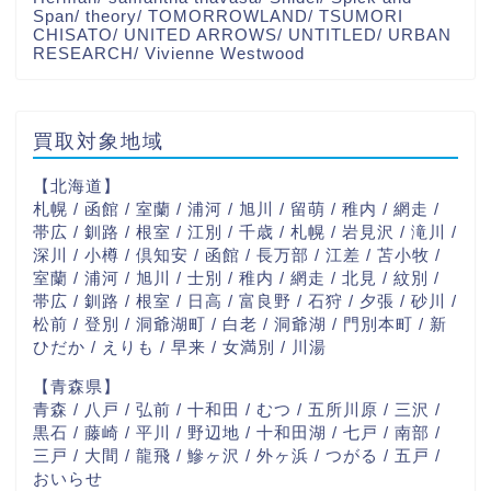
Span/ theory/ TOMORROWLAND/ TSUMORI
CHISATO/ UNITED ARROWS/ UNTITLED/ URBAN
RESEARCH/ Vivienne Westwood
買取対象地域
【北海道】
札幌 / 函館 / 室蘭 / 浦河 / 旭川 / 留萌 / 稚内 / 網走 /
帯広 / 釧路 / 根室 / 江別 / 千歳 / 札幌 / 岩見沢 / 滝川 /
深川 / 小樽 / 倶知安 / 函館 / 長万部 / 江差 / 苫小牧 /
室蘭 / 浦河 / 旭川 / 士別 / 稚内 / 網走 / 北見 / 紋別 /
帯広 / 釧路 / 根室 / 日高 / 富良野 / 石狩 / 夕張 / 砂川 /
松前 / 登別 / 洞爺湖町 / 白老 / 洞爺湖 / 門別本町 / 新
ひだか / えりも / 早来 / 女満別 / 川湯
【青森県】
青森 / 八戸 / 弘前 / 十和田 / むつ / 五所川原 / 三沢 /
黒石 / 藤崎 / 平川 / 野辺地 / 十和田湖 / 七戸 / 南部 /
三戸 / 大間 / 龍飛 / 鰺ヶ沢 / 外ヶ浜 / つがる / 五戸 /
おいらせ