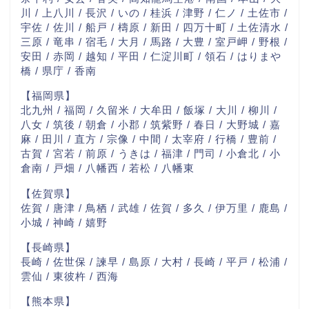
川 / 上八川 / 長沢 / いの / 桂浜 / 津野 / 仁ノ / 土佐市 /
宇佐 / 佐川 / 船戸 / 檮原 / 新田 / 四万十町 / 土佐清水 /
三原 / 竜串 / 宿毛 / 大月 / 馬路 / 大豊 / 室戸岬 / 野根 /
安田 / 赤岡 / 越知 / 平田 / 仁淀川町 / 領石 / はりまや
橋 / 県庁 / 香南
【福岡県】
北九州 / 福岡 / 久留米 / 大牟田 / 飯塚 / 大川 / 柳川 /
八女 / 筑後 / 朝倉 / 小郡 / 筑紫野 / 春日 / 大野城 / 嘉
麻 / 田川 / 直方 / 宗像 / 中間 / 太宰府 / 行橋 / 豊前 /
古賀 / 宮若 / 前原 / うきは / 福津 / 門司 / 小倉北 / 小
倉南 / 戸畑 / 八幡西 / 若松 / 八幡東
【佐賀県】
佐賀 / 唐津 / 鳥栖 / 武雄 / 佐賀 / 多久 / 伊万里 / 鹿島 /
小城 / 神崎 / 嬉野
【長崎県】
長崎 / 佐世保 / 諫早 / 島原 / 大村 / 長崎 / 平戸 / 松浦 /
雲仙 / 東彼杵 / 西海
【熊本県】