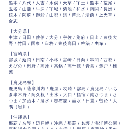
熊本 / 八代 / 人吉 / 水俣 / 天草 / 宇土 / 熊本 / 荒尾 /
玉名 / 山鹿 / 牛深 / 宇城 / 菊池 / 和水 / 南関 / 長洲 /
植木 / 阿蘇 / 御船 / 山都 / 鏡 / 芦北 / 湯前 / 上天草 /
合志
【大分県】
中津 / 日田 / 佐伯 / 大分 / 宇佐 / 別府 / 日出 / 豊後大
野 / 竹田 / 国東 / 臼杵 / 豊後高田 / 杵築 / 由布 /
【宮崎県】
都城 / 延岡 / 日南 / 小林 / 宮崎 / 日向 / 串間 / 西都 /
えびの / 田野 / 高原 / 高鍋 / 高千穂 / 青島 / 鵜戸 / 椎
葉
【鹿児島県】
鹿児島 / 薩摩川内 / 鹿屋 / 枕崎 / 霧島 / 鹿児島 / いち
き串木野 / 阿久根 / 出水 / 大口 / 指宿 / 南さつま / さ
つま / 加治木 / 湧水 / 志布志 / 垂水 / 日置 / 曽於 / 大
隅（岩川）
【沖縄県】
那覇 / 名護 / 辺戸岬 / 沖縄 / 那覇 / 名護 / 海洋博公園 /