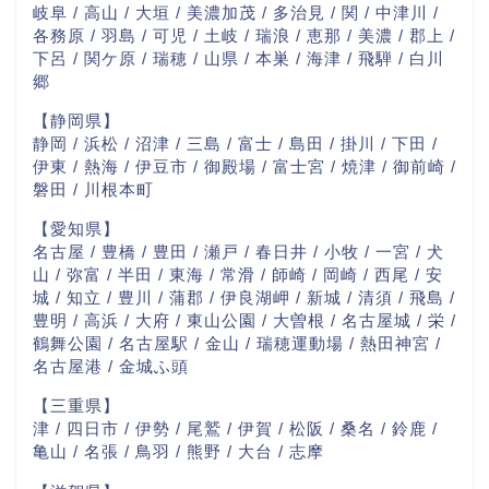
岐阜 / 高山 / 大垣 / 美濃加茂 / 多治見 / 関 / 中津川 /
各務原 / 羽島 / 可児 / 土岐 / 瑞浪 / 恵那 / 美濃 / 郡上 /
下呂 / 関ケ原 / 瑞穂 / 山県 / 本巣 / 海津 / 飛騨 / 白川
郷
【静岡県】
静岡 / 浜松 / 沼津 / 三島 / 富士 / 島田 / 掛川 / 下田 /
伊東 / 熱海 / 伊豆市 / 御殿場 / 富士宮 / 焼津 / 御前崎 /
磐田 / 川根本町
【愛知県】
名古屋 / 豊橋 / 豊田 / 瀬戸 / 春日井 / 小牧 / 一宮 / 犬
山 / 弥富 / 半田 / 東海 / 常滑 / 師崎 / 岡崎 / 西尾 / 安
城 / 知立 / 豊川 / 蒲郡 / 伊良湖岬 / 新城 / 清須 / 飛島 /
豊明 / 高浜 / 大府 / 東山公園 / 大曽根 / 名古屋城 / 栄 /
鶴舞公園 / 名古屋駅 / 金山 / 瑞穂運動場 / 熱田神宮 /
名古屋港 / 金城ふ頭
【三重県】
津 / 四日市 / 伊勢 / 尾鷲 / 伊賀 / 松阪 / 桑名 / 鈴鹿 /
亀山 / 名張 / 鳥羽 / 熊野 / 大台 / 志摩