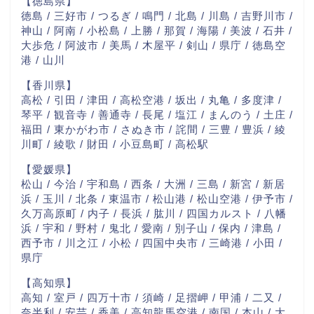
【徳島県】
徳島 / 三好市 / つるぎ / 鳴門 / 北島 / 川島 / 吉野川市 /
神山 / 阿南 / 小松島 / 上勝 / 那賀 / 海陽 / 美波 / 石井 /
大歩危 / 阿波市 / 美馬 / 木屋平 / 剣山 / 県庁 / 徳島空
港 / 山川
【香川県】
高松 / 引田 / 津田 / 高松空港 / 坂出 / 丸亀 / 多度津 /
琴平 / 観音寺 / 善通寺 / 長尾 / 塩江 / まんのう / 土庄 /
福田 / 東かがわ市 / さぬき市 / 詫間 / 三豊 / 豊浜 / 綾
川町 / 綾歌 / 財田 / 小豆島町 / 高松駅
【愛媛県】
松山 / 今治 / 宇和島 / 西条 / 大洲 / 三島 / 新宮 / 新居
浜 / 玉川 / 北条 / 東温市 / 松山港 / 松山空港 / 伊予市 /
久万高原町 / 内子 / 長浜 / 肱川 / 四国カルスト / 八幡
浜 / 宇和 / 野村 / 鬼北 / 愛南 / 別子山 / 保内 / 津島 /
西予市 / 川之江 / 小松 / 四国中央市 / 三崎港 / 小田 /
県庁
【高知県】
高知 / 室戸 / 四万十市 / 須崎 / 足摺岬 / 甲浦 / 二又 /
奈半利 / 安芸 / 香美 / 高知龍馬空港 / 南国 / 本山 / 大