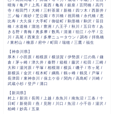
晴海 / 亀戸 / 上馬 / 葛西 / 亀有 / 銀座 / 言問橋 / 高円
寺 / 桜田門 / 大崎 / 三軒茶屋 / 新橋 / 四ツ木 / 西新井 /
三ノ輪 / 南砂 / 芝公園 / 市川橋 / 祝田橋 / 永代橋 / 恵
比寿 / 大久保 / 大手町 / 御徒町 / 駒形橋 / 駒沢 / 笹目
橋 / 水道橋 / 溜池 / 豊洲 / 八王子 / 秋川 / 五日市 / あ
きる野 / 青梅 / 奥多摩 / 数馬 / 清瀬 / 狛江 / 小平 / 立
川 / 高尾 / 西東京 / 多摩ニュータウン / 調布 / 拝島橋
/ 東村山 / 檜原 / 府中 / 町田 / 瑞穂 / 三鷹 / 福生
【神奈川県】
厚木 / 小田原 / 相模原 / 横須賀 / 伊勢原 / 江の島 / 鎌
倉 / 茅ヶ崎 / 津久井 / 秦野 / 箱根 / 藤沢 / 松田 / 三崎 /
大和 / 湯河原 / 平塚 / 相模湖 / 横浜 / 磯子 / 市ヶ尾 /
新横浜 / 金沢 / 桜木町 / 綱島 / 鶴ヶ峰 / 鶴見 / 戸塚 /
長津田 / 東神奈川 / 保土ケ谷 / 関内 / 高島町 / 川崎 /
武蔵小杉 / 登戸 / 溝口
【新潟県】
村上 / 新潟 / 長岡 / 上越 / 糸魚川 / 南魚沼 / 三条 / 十
日町 / 新発田 / 燕 / 見附 / 川口 / 魚沼 / 小千谷 / 湯沢 /
柏崎 / 妙高 / 五泉