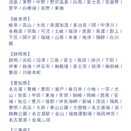
須坂 / 茅野 / 中野 / 野沢温泉 / 白馬 / 富士見 / 安曇野 /
菅平 / 白樺湖 / 辰野 / 東御
【岐阜県】
岐阜 / 高山 / 大垣 / 美濃加茂 / 多治見 / 関 / 中津川 /
各務原 / 羽島 / 可児 / 土岐 / 瑞浪 / 恵那 / 美濃 / 郡上 /
下呂 / 関ケ原 / 瑞穂 / 山県 / 本巣 / 海津 / 飛騨 / 白川
郷
【静岡県】
静岡 / 浜松 / 沼津 / 三島 / 富士 / 島田 / 掛川 / 下田 /
伊東 / 熱海 / 伊豆市 / 御殿場 / 富士宮 / 焼津 / 御前崎 /
磐田 / 川根本町
【愛知県】
名古屋 / 豊橋 / 豊田 / 瀬戸 / 春日井 / 小牧 / 一宮 / 犬
山 / 弥富 / 半田 / 東海 / 常滑 / 師崎 / 岡崎 / 西尾 / 安
城 / 知立 / 豊川 / 蒲郡 / 伊良湖岬 / 新城 / 清須 / 飛島 /
豊明 / 高浜 / 大府 / 東山公園 / 大曽根 / 名古屋城 / 栄 /
鶴舞公園 / 名古屋駅 / 金山 / 瑞穂運動場 / 熱田神宮 /
名古屋港 / 金城ふ頭
【三重県】