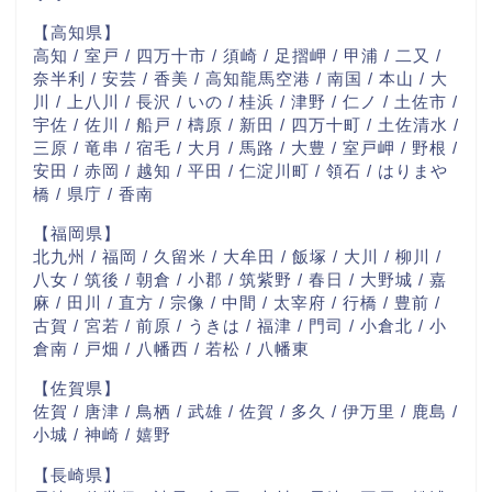
【高知県】
高知 / 室戸 / 四万十市 / 須崎 / 足摺岬 / 甲浦 / 二又 /
奈半利 / 安芸 / 香美 / 高知龍馬空港 / 南国 / 本山 / 大
川 / 上八川 / 長沢 / いの / 桂浜 / 津野 / 仁ノ / 土佐市 /
宇佐 / 佐川 / 船戸 / 檮原 / 新田 / 四万十町 / 土佐清水 /
三原 / 竜串 / 宿毛 / 大月 / 馬路 / 大豊 / 室戸岬 / 野根 /
安田 / 赤岡 / 越知 / 平田 / 仁淀川町 / 領石 / はりまや
橋 / 県庁 / 香南
【福岡県】
北九州 / 福岡 / 久留米 / 大牟田 / 飯塚 / 大川 / 柳川 /
八女 / 筑後 / 朝倉 / 小郡 / 筑紫野 / 春日 / 大野城 / 嘉
麻 / 田川 / 直方 / 宗像 / 中間 / 太宰府 / 行橋 / 豊前 /
古賀 / 宮若 / 前原 / うきは / 福津 / 門司 / 小倉北 / 小
倉南 / 戸畑 / 八幡西 / 若松 / 八幡東
【佐賀県】
佐賀 / 唐津 / 鳥栖 / 武雄 / 佐賀 / 多久 / 伊万里 / 鹿島 /
小城 / 神崎 / 嬉野
【長崎県】