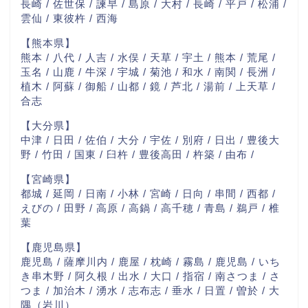
長崎 / 佐世保 / 諫早 / 島原 / 大村 / 長崎 / 平戸 / 松浦 /
雲仙 / 東彼杵 / 西海
【熊本県】
熊本 / 八代 / 人吉 / 水俣 / 天草 / 宇土 / 熊本 / 荒尾 /
玉名 / 山鹿 / 牛深 / 宇城 / 菊池 / 和水 / 南関 / 長洲 /
植木 / 阿蘇 / 御船 / 山都 / 鏡 / 芦北 / 湯前 / 上天草 /
合志
【大分県】
中津 / 日田 / 佐伯 / 大分 / 宇佐 / 別府 / 日出 / 豊後大
野 / 竹田 / 国東 / 臼杵 / 豊後高田 / 杵築 / 由布 /
【宮崎県】
都城 / 延岡 / 日南 / 小林 / 宮崎 / 日向 / 串間 / 西都 /
えびの / 田野 / 高原 / 高鍋 / 高千穂 / 青島 / 鵜戸 / 椎
葉
【鹿児島県】
鹿児島 / 薩摩川内 / 鹿屋 / 枕崎 / 霧島 / 鹿児島 / いち
き串木野 / 阿久根 / 出水 / 大口 / 指宿 / 南さつま / さ
つま / 加治木 / 湧水 / 志布志 / 垂水 / 日置 / 曽於 / 大
隅（岩川）