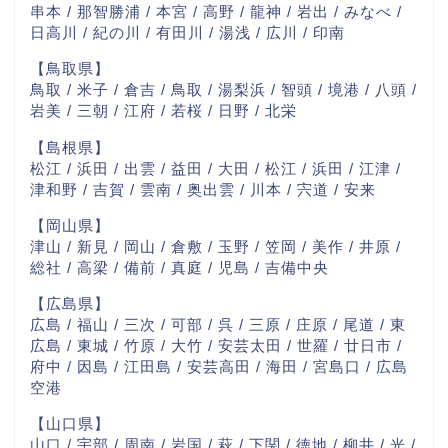
串本 / 那智勝浦 / 本宮 / 高野 / 龍神 / 岩出 / みなべ /
日高川 / 紀の川 / 有田川 / 湯浅 / 広川 / 印南
【鳥取県】
鳥取 / 米子 / 倉吉 / 鳥取 / 湯梨浜 / 智頭 / 境港 / 八頭 /
岩美 / 三朝 / 江府 / 若桜 / 日野 / 北栄
【島根県】
松江 / 浜田 / 出雲 / 益田 / 大田 / 松江 / 浜田 / 江津 /
津和野 / 吉賀 / 雲南 / 奥出雲 / 川本 / 宍道 / 安来
【岡山県】
津山 / 新見 / 岡山 / 倉敷 / 玉野 / 笠岡 / 美作 / 井原 /
総社 / 高梁 / 備前 / 真庭 / 児島 / 吉備中央
【広島県】
広島 / 福山 / 三次 / 可部 / 呉 / 三原 / 庄原 / 尾道 / 東
広島 / 東城 / 竹原 / 大竹 / 安芸太田 / 世羅 / 廿日市 /
府中 / 因島 / 江田島 / 安芸高田 / 海田 / 宮島口 / 広島
空港
【山口県】
山口 / 宇部 / 周南 / 岩国 / 萩 / 下関 / 徳地 / 柳井 / 光 /