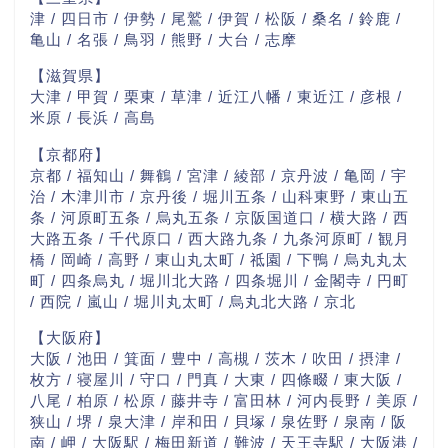
津 / 四日市 / 伊勢 / 尾鷲 / 伊賀 / 松阪 / 桑名 / 鈴鹿 /
亀山 / 名張 / 鳥羽 / 熊野 / 大台 / 志摩
【滋賀県】
大津 / 甲賀 / 栗東 / 草津 / 近江八幡 / 東近江 / 彦根 /
米原 / 長浜 / 高島
【京都府】
京都 / 福知山 / 舞鶴 / 宮津 / 綾部 / 京丹波 / 亀岡 / 宇
治 / 木津川市 / 京丹後 / 堀川五条 / 山科東野 / 東山五
条 / 河原町五条 / 烏丸五条 / 京阪国道口 / 横大路 / 西
大路五条 / 千代原口 / 西大路九条 / 九条河原町 / 観月
橋 / 岡崎 / 高野 / 東山丸太町 / 祗園 / 下鴨 / 烏丸丸太
町 / 四条烏丸 / 堀川北大路 / 四条堀川 / 金閣寺 / 円町
/ 西院 / 嵐山 / 堀川丸太町 / 烏丸北大路 / 京北
【大阪府】
大阪 / 池田 / 箕面 / 豊中 / 高槻 / 茨木 / 吹田 / 摂津 /
枚方 / 寝屋川 / 守口 / 門真 / 大東 / 四條畷 / 東大阪 /
八尾 / 柏原 / 松原 / 藤井寺 / 富田林 / 河内長野 / 美原 /
狭山 / 堺 / 泉大津 / 岸和田 / 貝塚 / 泉佐野 / 泉南 / 阪
南 / 岬 / 大阪駅 / 梅田新道 / 難波 / 天王寺駅 / 大阪港 /