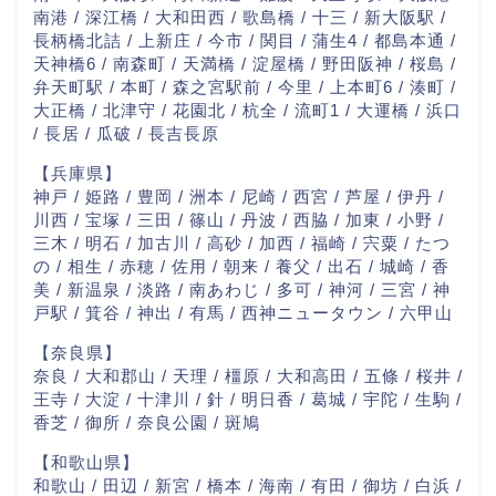
南港 / 深江橋 / 大和田西 / 歌島橋 / 十三 / 新大阪駅 /
長柄橋北詰 / 上新庄 / 今市 / 関目 / 蒲生4 / 都島本通 /
天神橋6 / 南森町 / 天満橋 / 淀屋橋 / 野田阪神 / 桜島 /
弁天町駅 / 本町 / 森之宮駅前 / 今里 / 上本町6 / 湊町 /
大正橋 / 北津守 / 花園北 / 杭全 / 流町1 / 大運橋 / 浜口
/ 長居 / 瓜破 / 長吉長原
【兵庫県】
神戸 / 姫路 / 豊岡 / 洲本 / 尼崎 / 西宮 / 芦屋 / 伊丹 /
川西 / 宝塚 / 三田 / 篠山 / 丹波 / 西脇 / 加東 / 小野 /
三木 / 明石 / 加古川 / 高砂 / 加西 / 福崎 / 宍粟 / たつ
の / 相生 / 赤穂 / 佐用 / 朝来 / 養父 / 出石 / 城崎 / 香
美 / 新温泉 / 淡路 / 南あわじ / 多可 / 神河 / 三宮 / 神
戸駅 / 箕谷 / 神出 / 有馬 / 西神ニュータウン / 六甲山
【奈良県】
奈良 / 大和郡山 / 天理 / 橿原 / 大和高田 / 五條 / 桜井 /
王寺 / 大淀 / 十津川 / 針 / 明日香 / 葛城 / 宇陀 / 生駒 /
香芝 / 御所 / 奈良公園 / 斑鳩
【和歌山県】
和歌山 / 田辺 / 新宮 / 橋本 / 海南 / 有田 / 御坊 / 白浜 /