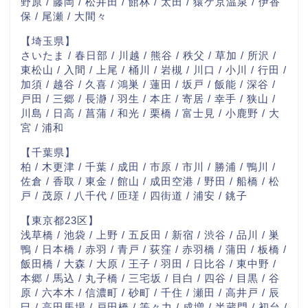
野原 / 藤岡 / 松井田 / 館林 / 太田 / 猿ケ京温泉 / 伊香
保 / 尾瀬 / 大間々
【埼玉県】
さいたま / 春日部 / 川越 / 熊谷 / 秩父 / 草加 / 所沢 /
東松山 / 入間 / 上尾 / 桶川 / 岩槻 / 川口 / 小川 / 行田 /
加須 / 越谷 / 久喜 / 鴻巣 / 蓮田 / 坂戸 / 飯能 / 深谷 /
戸田 / 三郷 / 長瀞 / 羽生 / 本庄 / 寄居 / 幸手 / 狭山 /
川島 / 日高 / 菖蒲 / 和光 / 栗橋 / 富士見 / 小鹿野 / 大
宮 / 浦和
【千葉県】
柏 / 木更津 / 千葉 / 成田 / 市原 / 市川 / 勝浦 / 鴨川 /
佐倉 / 香取 / 東金 / 館山 / 成田空港 / 野田 / 船橋 / 松
戸 / 茂原 / 八千代 / 匝瑳 / 四街道 / 浦安 / 銚子
【東京都23区】
浅草橋 / 池袋 / 上野 / 五反田 / 新宿 / 渋谷 / 品川 / 巣
鴨 / 日本橋 / 赤羽 / 青戸 / 荻窪 / 赤羽橋 / 蒲田 / 板橋 /
飯田橋 / 大森 / 大原 / 王子 / 羽田 / 日比谷 / 東中野 /
本郷 / 馬込 / 丸子橋 / 三宅坂 / 目白 / 四谷 / 目黒 / 谷
原 / 六本木 / 信濃町 / 砂町 / 千住 / 瀬田 / 高井戸 / 辰
巳 / 高田馬場 / 戸田橋 / 等々力 / 成増 / 半蔵門 / 初台 /