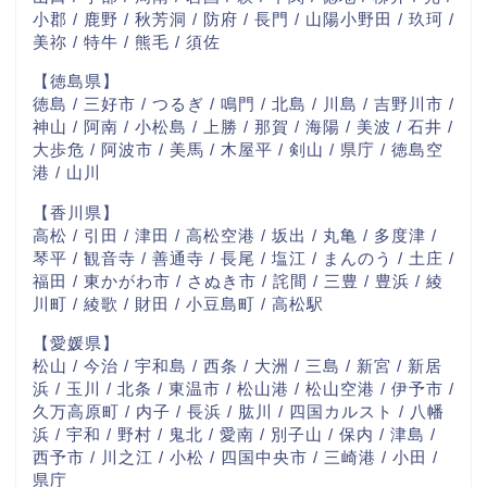
小郡 / 鹿野 / 秋芳洞 / 防府 / 長門 / 山陽小野田 / 玖珂 /
美祢 / 特牛 / 熊毛 / 須佐
【徳島県】
徳島 / 三好市 / つるぎ / 鳴門 / 北島 / 川島 / 吉野川市 /
神山 / 阿南 / 小松島 / 上勝 / 那賀 / 海陽 / 美波 / 石井 /
大歩危 / 阿波市 / 美馬 / 木屋平 / 剣山 / 県庁 / 徳島空
港 / 山川
【香川県】
高松 / 引田 / 津田 / 高松空港 / 坂出 / 丸亀 / 多度津 /
琴平 / 観音寺 / 善通寺 / 長尾 / 塩江 / まんのう / 土庄 /
福田 / 東かがわ市 / さぬき市 / 詫間 / 三豊 / 豊浜 / 綾
川町 / 綾歌 / 財田 / 小豆島町 / 高松駅
【愛媛県】
松山 / 今治 / 宇和島 / 西条 / 大洲 / 三島 / 新宮 / 新居
浜 / 玉川 / 北条 / 東温市 / 松山港 / 松山空港 / 伊予市 /
久万高原町 / 内子 / 長浜 / 肱川 / 四国カルスト / 八幡
浜 / 宇和 / 野村 / 鬼北 / 愛南 / 別子山 / 保内 / 津島 /
西予市 / 川之江 / 小松 / 四国中央市 / 三崎港 / 小田 /
県庁