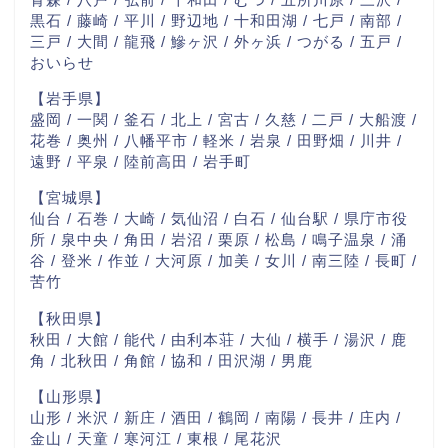
黒石 / 藤崎 / 平川 / 野辺地 / 十和田湖 / 七戸 / 南部 /
三戸 / 大間 / 龍飛 / 鰺ヶ沢 / 外ヶ浜 / つがる / 五戸 /
おいらせ
【岩手県】
盛岡 / 一関 / 釜石 / 北上 / 宮古 / 久慈 / 二戸 / 大船渡 /
花巻 / 奥州 / 八幡平市 / 軽米 / 岩泉 / 田野畑 / 川井 /
遠野 / 平泉 / 陸前高田 / 岩手町
【宮城県】
仙台 / 石巻 / 大崎 / 気仙沼 / 白石 / 仙台駅 / 県庁市役
所 / 泉中央 / 角田 / 岩沼 / 栗原 / 松島 / 鳴子温泉 / 涌
谷 / 登米 / 作並 / 大河原 / 加美 / 女川 / 南三陸 / 長町 /
苦竹
【秋田県】
秋田 / 大館 / 能代 / 由利本荘 / 大仙 / 横手 / 湯沢 / 鹿
角 / 北秋田 / 角館 / 協和 / 田沢湖 / 男鹿
【山形県】
山形 / 米沢 / 新庄 / 酒田 / 鶴岡 / 南陽 / 長井 / 庄内 /
金山 / 天童 / 寒河江 / 東根 / 尾花沢