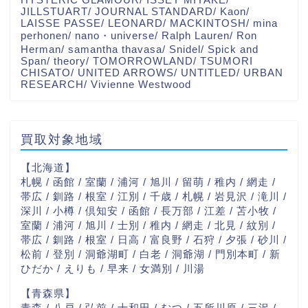
JILLSTUART/ JOURNAL STANDARD/ Kaon/
LAISSE PASSE/ LEONARD/ MACKINTOSH/ mina
perhonen/ nano・universe/ Ralph Lauren/ Ron
Herman/ samantha thavasa/ Snidel/ Spick and
Span/ theory/ TOMORROWLAND/ TSUMORI
CHISATO/ UNITED ARROWS/ UNTITLED/ URBAN
RESEARCH/ Vivienne Westwood
買取対象地域
【北海道】
札幌 / 函館 / 室蘭 / 浦河 / 旭川 / 留萌 / 稚内 / 網走 /
帯広 / 釧路 / 根室 / 江別 / 千歳 / 札幌 / 岩見沢 / 滝川 /
深川 / 小樽 / 倶知安 / 函館 / 長万部 / 江差 / 苫小牧 /
室蘭 / 浦河 / 旭川 / 士別 / 稚内 / 網走 / 北見 / 紋別 /
帯広 / 釧路 / 根室 / 日高 / 富良野 / 石狩 / 夕張 / 砂川 /
松前 / 登別 / 洞爺湖町 / 白老 / 洞爺湖 / 門別本町 / 新
ひだか / えりも / 早来 / 女満別 / 川湯
【青森県】
青森 / 八戸 / 弘前 / 十和田 / むつ / 五所川原 / 三沢 /