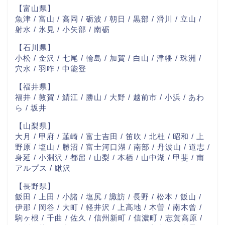
【富山県】
魚津 / 富山 / 高岡 / 砺波 / 朝日 / 黒部 / 滑川 / 立山 /
射水 / 氷見 / 小矢部 / 南砺
【石川県】
小松 / 金沢 / 七尾 / 輪島 / 加賀 / 白山 / 津幡 / 珠洲 /
穴水 / 羽咋 / 中能登
【福井県】
福井 / 敦賀 / 鯖江 / 勝山 / 大野 / 越前市 / 小浜 / あわ
ら / 坂井
【山梨県】
大月 / 甲府 / 韮崎 / 富士吉田 / 笛吹 / 北杜 / 昭和 / 上
野原 / 塩山 / 勝沼 / 富士河口湖 / 南部 / 丹波山 / 道志 /
身延 / 小淵沢 / 都留 / 山梨 / 本栖 / 山中湖 / 甲斐 / 南
アルプス / 鰍沢
【長野県】
飯田 / 上田 / 小諸 / 塩尻 / 諏訪 / 長野 / 松本 / 飯山 /
伊那 / 岡谷 / 大町 / 軽井沢 / 上高地 / 木曽 / 南木曾 /
駒ヶ根 / 千曲 / 佐久 / 信州新町 / 信濃町 / 志賀高原 /