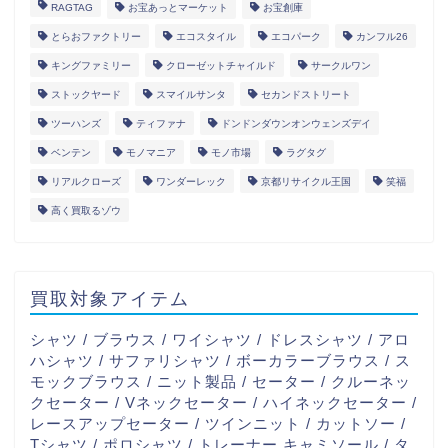
RAGTAG
お宝あっとマーケット
お宝創庫
とらおファクトリー
エコスタイル
エコパーク
カンフル26
キングファミリー
クローゼットチャイルド
サークルワン
ストックヤード
スマイルサンタ
セカンドストリート
ツーハンズ
ティファナ
ドンドンダウンオンウェンズデイ
ベンテン
モノマニア
モノ市場
ラグタグ
リアルクローズ
ワンダーレック
京都リサイクル王国
笑福
高く買取るゾウ
買取対象アイテム
シャツ / ブラウス / ワイシャツ / ドレスシャツ / アロ
ハシャツ / サファリシャツ / ボーカラーブラウス / ス
モックブラウス / ニット製品 / セーター / クルーネッ
クセーター / Vネックセーター / ハイネックセーター /
レースアップセーター / ツインニット / カットソー /
Tシャツ / ポロシャツ / トレーナー キャミソール / タ