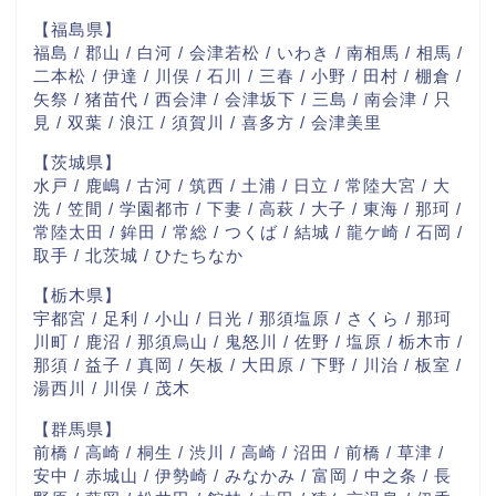
【福島県】
福島 / 郡山 / 白河 / 会津若松 / いわき / 南相馬 / 相馬 /
二本松 / 伊達 / 川俣 / 石川 / 三春 / 小野 / 田村 / 棚倉 /
矢祭 / 猪苗代 / 西会津 / 会津坂下 / 三島 / 南会津 / 只
見 / 双葉 / 浪江 / 須賀川 / 喜多方 / 会津美里
【茨城県】
水戸 / 鹿嶋 / 古河 / 筑西 / 土浦 / 日立 / 常陸大宮 / 大
洗 / 笠間 / 学園都市 / 下妻 / 高萩 / 大子 / 東海 / 那珂 /
常陸太田 / 鉾田 / 常総 / つくば / 結城 / 龍ケ崎 / 石岡 /
取手 / 北茨城 / ひたちなか
【栃木県】
宇都宮 / 足利 / 小山 / 日光 / 那須塩原 / さくら / 那珂
川町 / 鹿沼 / 那須烏山 / 鬼怒川 / 佐野 / 塩原 / 栃木市 /
那須 / 益子 / 真岡 / 矢板 / 大田原 / 下野 / 川治 / 板室 /
湯西川 / 川俣 / 茂木
【群馬県】
前橋 / 高崎 / 桐生 / 渋川 / 高崎 / 沼田 / 前橋 / 草津 /
安中 / 赤城山 / 伊勢崎 / みなかみ / 富岡 / 中之条 / 長