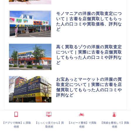
モノマニアの洋服の買取査定につ
いて | 古着を店舗買取してもらっ
た人の口コミや買取価格、評判な
ど
高く買取るゾウの洋服の買取査定
について | 実際に古着を店舗買取
してもらった人の口コミや評判な
ど
お宝あっとマーケットの洋服の買
取査定について | 実際に古着を店
舗買取してもらった人の口コミや
評判など
【アプリで簡単】に買取
【じっくり見てから】買
【スピード重視】で買取
【実績を重視して】買取
人気のある検索キーワード
依頼
取依頼
依頼
依頼