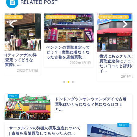
RELATED POST
着買取可能な店舗一覧
古着買取可能な店舗一覧
古着買取可能な店舗一覧
ンテンの買取査定って
う？ | 実際に着なくな
Tifana(ティファナ
横浜にあるクリスタルで
た古着を店舗買取...
服買取査定ってどう
買取査定前にチェックし
2022年1月1日
の？ | 実際に...
たい口コミと評判のポ
2022年
イ...
2019年6月27日
ドンドンダウンオンウェンズデイで古着
買取はいくらになる？気になる口コミ
と...
サークルワンの洋服の買取査定について
| 古着を店舗買取してもらった人の...